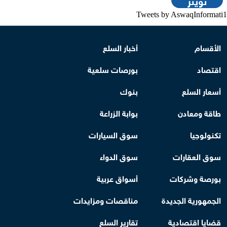
Tweets by AswaqInformati1
الأقسام
أخبار السلع
اقتصاد
بورصات سلعية
أسعار السلع
بنوك
طاقة ومعادن
بوابة الزراعة
تكنولوجيا
سوق السيارات
سوق العقارات
سوق الدواء
بورصة وشركات
أسواق عربية
الجمهورية الجديدة
مناقصات ومزايدات
قضايا اقتصادية
تقارير السلع