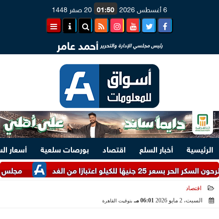
6 أغسطس 2026
01:50
20 صفر 1448
أحمد عامر
رئيس مجلسي الإدارة والتحرير
الرئيسية
أخبار السلع
اقتصاد
بورصات سلعية
أسعار ال
ارًا من الغد
مجلس الوزراء يستعرض 
اقتصاد
السبت، 2 مايو 2026
06:01 مـ
بتوقيت القاهرة
2026-05-02 18:01:14