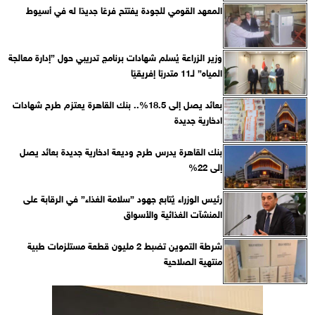
المعهد القومي للجودة يفتتح فرعًا جديدًا له في أسيوط
وزير الزراعة يُسلم شهادات برنامج تدريبي حول ”إدارة معالجة
المياه” لـ11 متدربًا إفريقيًا
بعائد يصل إلى 18.5%.. بنك القاهرة يعتزم طرح شهادات
ادخارية جديدة
بنك القاهرة يدرس طرح وديعة ادخارية جديدة بعائد يصل
إلى 22%
رئيس الوزراء يُتابع جهود ”سلامة الغذاء” في الرقابة على
المنشآت الغذائية والأسواق
شرطة التموين تضبط 2 مليون قطعة مستلزمات طبية
منتهية الصلاحية