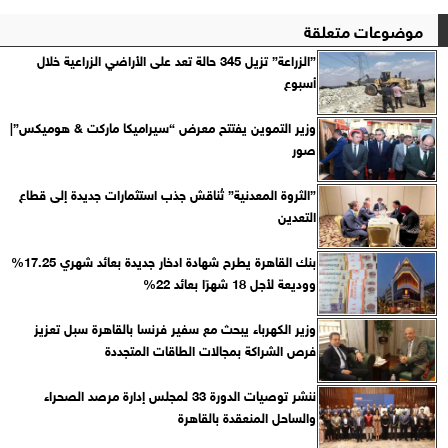
موضوعات متعلقة
”الزراعة” تزيل 345 حالة تعد على الأراضي الزراعية خلال
أسبوع
وزير التموين يفتتح معرض “سيراميكا ماركت & هوميكس”|
صور
”الثروة المعدنية” تُناقش جذب استثمارات جديدة إلى قطاع
التعدين
بنك القاهرة يطرح شهادة ادخار جديدة بعائد شهري 17.25%
ووديعة لأجل 18 شهرًا بعائد 22%
وزير الكهرباء يبحث مع سفير فرنسا بالقاهرة سبل تعزيز
فرص الشراكة بمجالات الطاقات المتجددة
ننشر توصيات الدورة 33 لمجلس إدارة مرصد الصحراء
والساحل المنعقدة بالقاهرة