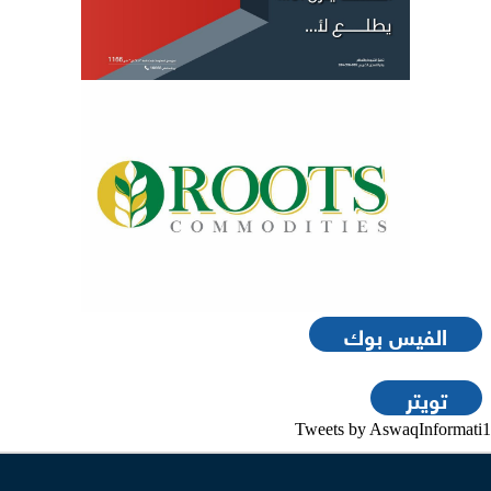
الفيس بوك
تويتر
Tweets by AswaqInformati1