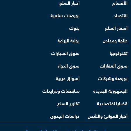
الأقسام
أخبار السلع
اقتصاد
بورصات سلعية
أسعار السلع
بنوك
طاقة ومعادن
بوابة الزراعة
تكنولوجيا
سوق السيارات
سوق العقارات
سوق الدواء
بورصة وشركات
أسواق عربية
الجمهورية الجديدة
مناقصات ومزايدات
قضايا اقتصادية
تقارير السلع
أخبار الموانئ والشحن
دراسات الجدوى
أسواق للمعلومات | بورصة السلع المصرية