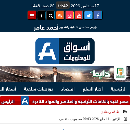
7 أغسطس 2026
11:42
22 صفر 1448
أحمد عامر
رئيس مجلسي الإدارة والتحرير
الرئيسية
أخبار السلع
اقتصاد
بورصات سلعية
أسعار ال
 بالخامات الأرضيّة والعناصر والمواد النادرة
الرئيس السيسي ومل
طاقة ومعادن
الإثنين، 11 مايو 2026
09:03 صـ
بتوقيت القاهرة
2026-05-11 09:03:38