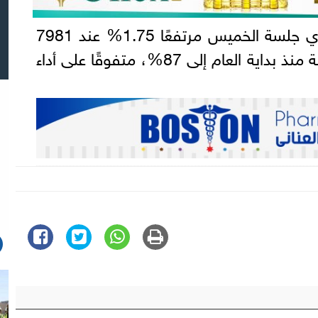
وأغلق مؤشر "كوسبي" الكوري جلسة الخميس مرتفعًا 1.75% عند 7981
نقطة، لتصل مكاسبه المسجلة منذ بداية العام إلى 87%، متفوقًا على أداء