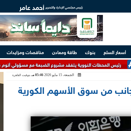
أحمد عامر
رئيس مجلسي الإدارة والتحرير
أسعار السلع
بنوك
طاقة ومعادن
مناقصات ومزايدات
محطات النووية يتفقد مشروع الضبعة مع مسؤولي أتوم ستروي إكسبور
الجمعة، 15 مايو 2026
05:46 مـ
بتوقيت القاهرة
أجانب من سوق الأسهم الكورية