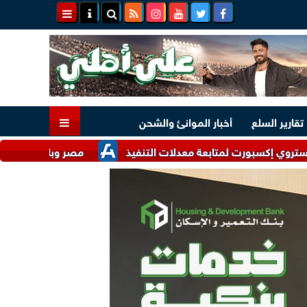
تقارير السلع
أخبار الموانئ والشحن
ت لمتابعة معدلات التنفيذ
مصر وباكستان تؤكدان حرصهما على