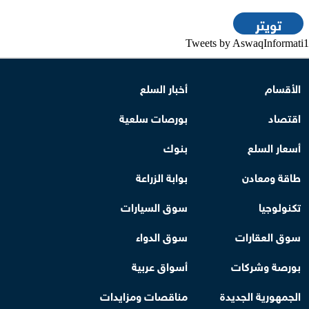
تويتر
Tweets by AswaqInformati1
الأقسام
أخبار السلع
اقتصاد
بورصات سلعية
أسعار السلع
بنوك
طاقة ومعادن
بوابة الزراعة
تكنولوجيا
سوق السيارات
سوق العقارات
سوق الدواء
بورصة وشركات
أسواق عربية
الجمهورية الجديدة
مناقصات ومزايدات