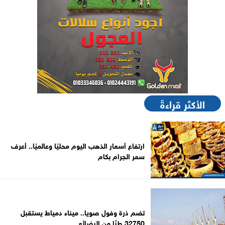
الأكثر قراءةً
ارتفاع أسعار الذهب اليوم محليًا وعالميًا.. أعرف
سعر الجرام بكام
تضم ذرة وفول صويا.. ميناء دمياط يستقبل
32750 طنًا من البضائع