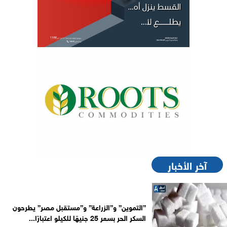
آخر الأخبار
”التموين” و”الزراعة” و”مستقبل مصر” يطرحون
السكر الحر بسعر 25 جنيهًا للكيلو اعتبارًا...