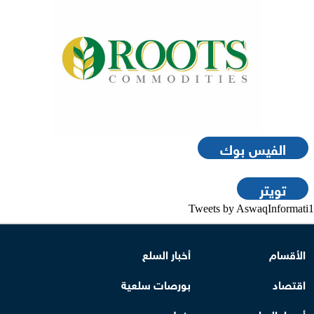
الفيس بوك
تويتر
Tweets by AswaqInformati1
الأقسام
أخبار السلع
اقتصاد
بورصات سلعية
أسعار السلع
بنوك