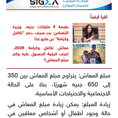
اقرأ أيضاً
بقيمة 4 مليارات جنيه.. وزيرة
التضامن: بدء صرف دعم ”تكافل
وكرامة” عن مايو غدًا
معاش تكافل وكرامة 2026..
اعرف كيفية الحصول عليه وكم
مبلغ المعاش؟
مبلغ المعاش: يتراوح مبلغ المعاش بين 350
إلى 650 جنيه شهريًا، بناءً على الحالة
الاجتماعية والاحتياجات الأساسية.
زيادة المبلغ: يمكن زيادة مبلغ المعاش في
حالة وجود أطفال أو أشخاص معاقين في