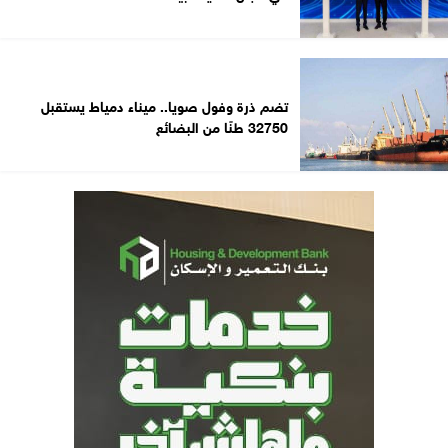
تضم ذرة وفول صويا.. ميناء دمياط يستقبل
32750 طنًا من البضائع