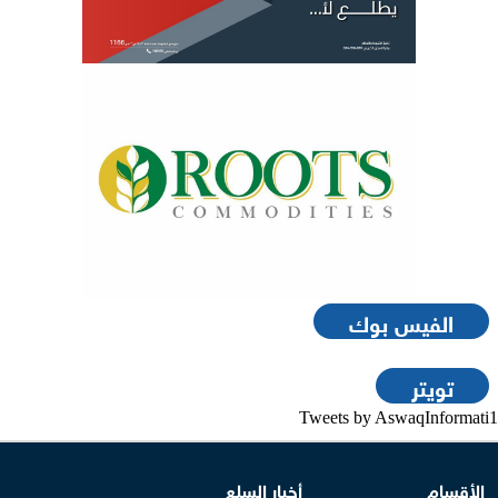
الفيس بوك
تويتر
Tweets by AswaqInformati1
الأقسام
أخبار السلع