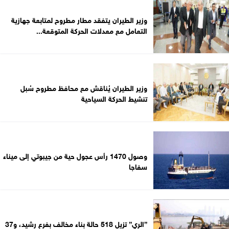
وزير الطيران يتفقد مطار مطروح لمتابعة جهازية
التعامل مع معدلات الحركة المتوقعة...
وزير الطيران يُناقش مع محافظ مطروح سُبل
تنشيط الحركة السياحية
وصول 1470 رأس عجول حية من جيبوتي إلى ميناء
سفاجا
”الري” تزيل 518 حالة بناء مخالف بفرع رشيد، و37