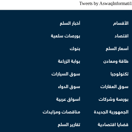
Tweets by AswaqInformati1
الأقسام
أخبار السلع
اقتصاد
بورصات سلعية
أسعار السلع
بنوك
طاقة ومعادن
بوابة الزراعة
تكنولوجيا
سوق السيارات
سوق العقارات
سوق الدواء
بورصة وشركات
أسواق عربية
الجمهورية الجديدة
مناقصات ومزايدات
قضايا اقتصادية
تقارير السلع