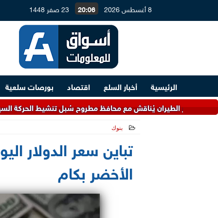
8 أغسطس 2026
20:06
23 صفر 1448
الرئيسية
أخبار السلع
اقتصاد
بورصات سلعية
لطيران يُناقش مع محافظ مطروح سُبل تنشيط الحركة السياحية
بنوك
2026-05-20 09:52:46
تباين سعر الدولار اليو
الأخضر بكام