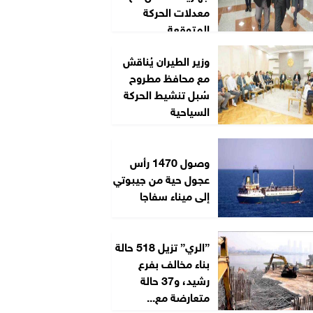
معدلات الحركة
المتوقعة...
وزير الطيران يُناقش
مع محافظ مطروح
سُبل تنشيط الحركة
السياحية
وصول 1470 رأس
عجول حية من جيبوتي
إلى ميناء سفاجا
”الري” تزيل 518 حالة
بناء مخالف بفرع
رشيد، و37 حالة
متعارضة مع...