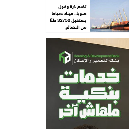
تضم ذرة وفول
صويا.. ميناء دمياط
يستقبل 32750 طنًا
من البضائع