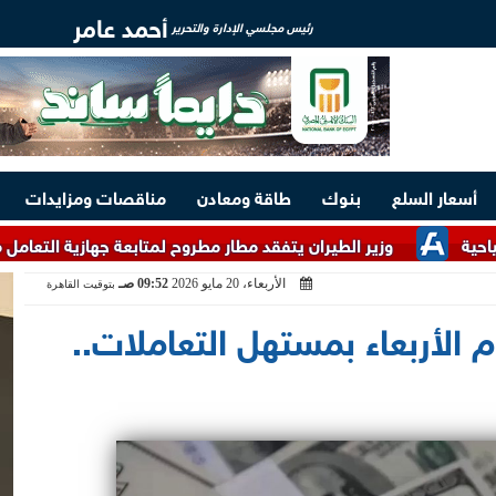
أحمد عامر
رئيس مجلسي الإدارة والتحرير
أسعار السلع
بنوك
طاقة ومعادن
مناقصات ومزايدات
وزير الطيران يتفقد مطار مطروح لمتابعة جهازية التعامل مع معدلات ا
الأربعاء، 20 مايو 2026
09:52 صـ
بتوقيت القاهرة
م الأربعاء بمستهل التعاملات..