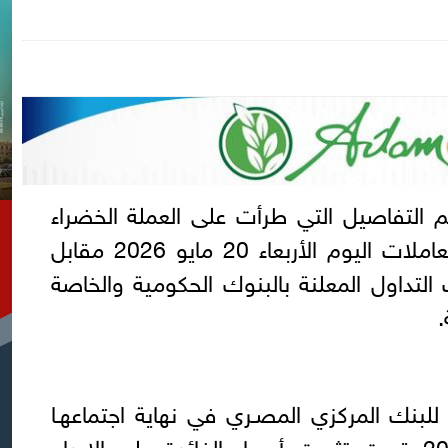
م التفاصيل التي طرأت على العملة الخضراء
التي شهدت تباينا بمستهل تعاملات اليوم الأربعاء 20 مايو 2026 مقابل
تداول المعلنة بالبنوك الحكومية والخاصة
للبنك المركزي المصـري في نهاية اجتماعهـا
الأخير الموافـــق 2 أبريل 2026 قررت تثبيت أسعار الفائدة على الإيداع