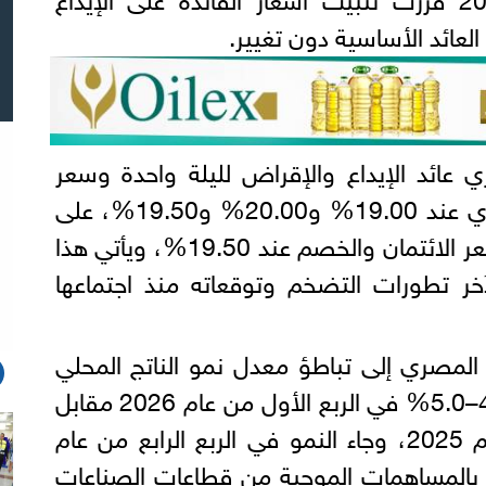
العائد الأساسية دون تغيير.
 عائد الإيداع والإقراض لليلة واحدة وسعر
العملية الرئيسية للبنك المركزي عند 19.00% و20.00% و19.50%، على
الترتيب، كما تم الإبقاء على سعر الائتمان والخصم عند 19.50%، ويأتي هذا
 لآخر تطورات التضخم وتوقعاته منذ اجتماعها
المصري إلى تباطؤ معدل نمو الناتج المحلي
الإجمالي الحقيقي إلى نحو 4.8–5.0% في الربع الأول من عام 2026 مقابل
5.3% في الربع الرابع من عام 2025، وجاء النمو في الربع الرابع من عام
ي بالمساهمات الموجبة من قطاعات الصناعات