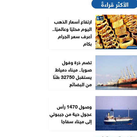
الأكثر قراءةً
ارتفاع أسعار الذهب
اليوم محليًا وعالميًا..
أعرف سعر الجرام
بكام
تضم ذرة وفول
صويا.. ميناء دمياط
يستقبل 32750 طنًا
من البضائع
وصول 1470 رأس
عجول حية من جيبوتي
إلى ميناء سفاجا