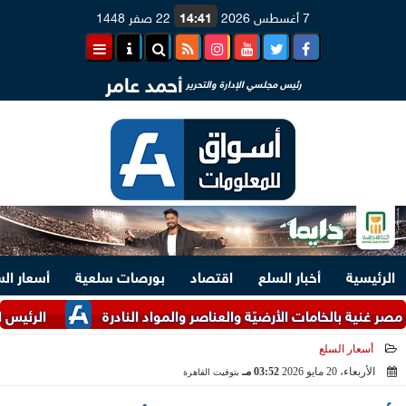
7 أغسطس 2026
14:41
22 صفر 1448
أحمد عامر
رئيس مجلسي الإدارة والتحرير
الرئيسية
أخبار السلع
اقتصاد
بورصات سلعية
أسعار ال
بالخامات الأرضيّة والعناصر والمواد النادرة
الرئيس السيسي وملك
أسعار السلع
الأربعاء، 20 مايو 2026
03:52 مـ
بتوقيت القاهرة
2026-05-20 15:52:59