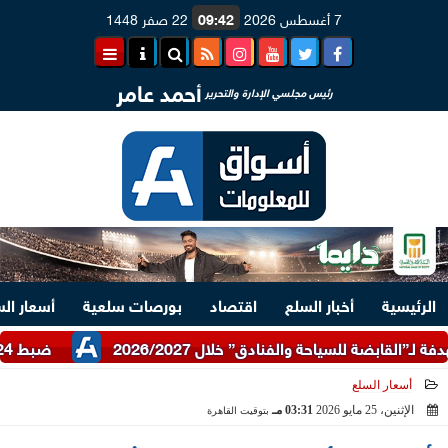
7 أغسطس 2026
09:42
22 صفر 1448
أحمد عامر
رئيس مجلسي الإدارة والتحرير
الرئيسية
أخبار السلع
اقتصاد
بورصات سلعية
أسعار ال
ضبط 24 طن دقيق أبيض وبلدي مدعم عبر شرطة التموين
أسعار السلع
الإثنين، 25 مايو 2026
03:31 مـ
بتوقيت القاهرة
2026-05-25 15:31:49