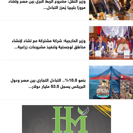
وزير النقل: مشروع الربط البري بين مصر وتشاد
مرورًا بليبيا يُعزز التبادل...
وزير الخارجية: شركة مشتركة مع تشاد لإنشاء
مناطق لوجستية وتنفيذ مشروعات زراعية...
بنمو 18.8%.. التبادل التجاري بين مصر ودول
البريكس يسجل 53.5 مليار دولار...