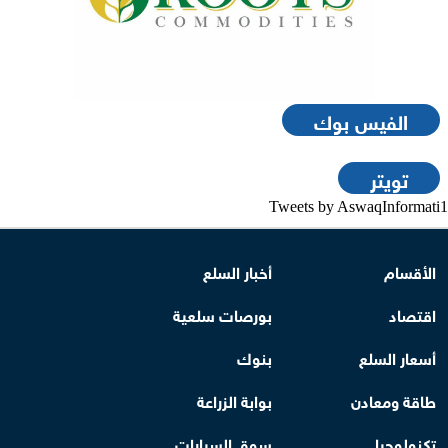
الفيس بوك
تويتر
Tweets by AswaqInformati1
الأقسام
أخبار السلع
اقتصاد
بورصات سلعية
أسعار السلع
بنوك
طاقة ومعادن
بوابة الزراعة
تكنولوجيا
سوق السيارات