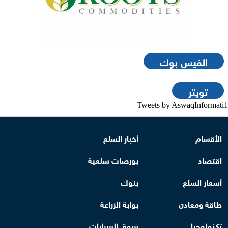
الفيس بوك
تويتر
Tweets by AswaqInformati1
الأقسام
أخبار السلع
اقتصاد
بورصات سلعية
أسعار السلع
بنوك
طاقة ومعادن
بوابة الزراعة
تكنولوجيا
سوق السيارات