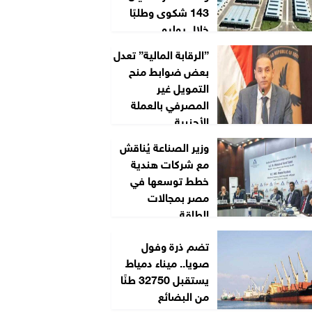
143 شكوى وطلبًا
خلال يوليو
”الرقابة المالية” تعدل
بعض ضوابط منح
التمويل غير
المصرفي بالعملة
الأجنبية
وزير الصناعة يُناقش
مع شركات هندية
خطط توسعها في
مصر بمجالات
الطاقة...
تضم ذرة وفول
صويا.. ميناء دمياط
يستقبل 32750 طنًا
من البضائع