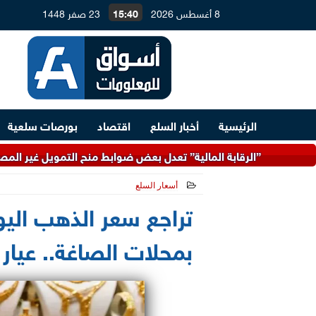
8 أغسطس 2026
15:40
23 صفر 1448
الرئيسية
أخبار السلع
اقتصاد
بورصات سلعية
رقابة المالية” تعدل بعض ضوابط منح التمويل غير المصرفي بالعملة ال
أسعار السلع
2026-06-03 11:52:23
بمحلات الصاغة.. عيار 21 بكام