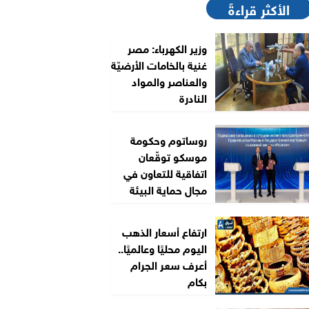
الأكثر قراءةً
وزير الكهرباء: مصر
غنية بالخامات الأرضيّة
والعناصر والمواد
النادرة
روساتوم وحكومة
موسكو توقّعان
اتفاقية للتعاون في
مجال حماية البيئة
ارتفاع أسعار الذهب
اليوم محليًا وعالميًا..
أعرف سعر الجرام
بكام