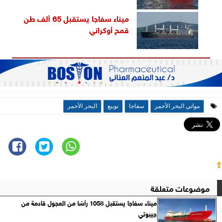
ميناء سفاجا يستقبل 65 ألف طن
قمح أوكراني
مواني البحر الأحمر
سفاجا
نويبع
البحر الأحمر
⇧
موضوعات متعلقة
ميناء سفاجا يستقبل 1058 رأسًا من العجول قادمة من
جيبوتي