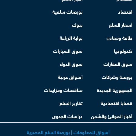
اقتصاد
بورصات سلعية
أسعار السلع
بنوك
طاقة ومعادن
بوابة الزراعة
تكنولوجيا
سوق السيارات
سوق العقارات
سوق الدواء
بورصة وشركات
أسواق عربية
الجمهورية الجديدة
مناقصات ومزايدات
قضايا اقتصادية
تقارير السلع
أخبار الموانئ والشحن
دراسات الجدوى
أسواق للمعلومات | بورصة السلع المصرية