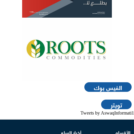
الفيس بوك
تويتر
Tweets by AswaqInformati1
الأقسام
أخبار السلع