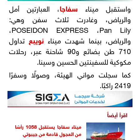
واستقبل ميناء
سفاجا
، العبارتين أمل
والرياض، وغادرت ثلاث سفن وهي:
POSEIDON EXPRESS ،Pan Lily،
والرياض، بينما شهدت ميناء
نويبع
تداول
710 طن بضائع و90 شاحنة عبر، رحلات
مكوكية للسفينتين الحسين وسينا.
كما سجلت مواني الهيئة، وصولًا وسفرًا
2419 راكبًا.
اقرأ أيضاً
ميناء سفاجا يستقبل 1058 رأسًا
من العجول قادمة من جيبوتي