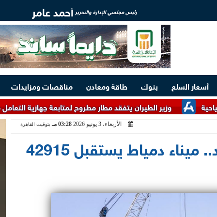
أحمد عامر
رئيس مجلسي الإدارة والتحرير
أسعار السلع
بنوك
طاقة ومعادن
مناقصات ومزايدات
وزير الطيران يتفقد مطار مطروح لمتابعة جهازية التعامل مع معدلات 
الأربعاء، 3 يونيو 2026
03:28 مـ
بتوقيت القاهرة
تضم قمح وذرة وحديد.. ميناء دمياط يستقبل 42915