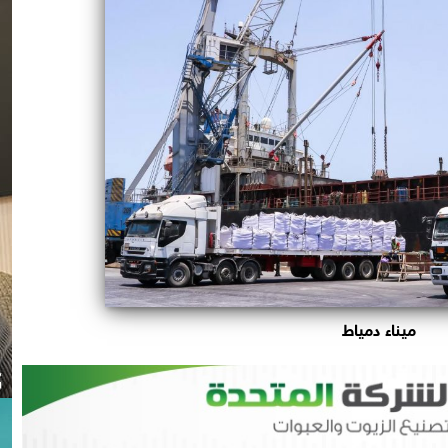
ميناء دمياط