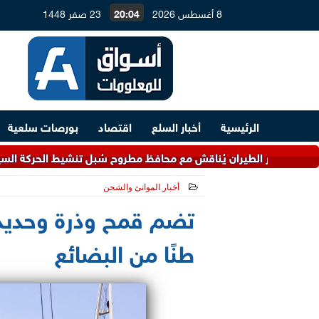
8 أغسطس 2026
20:04
23 صفر 1448
الرئيسية
أخبار السلع
اقتصاد
بورصات سلعية
 الطيران يُناقش مع محافظ مطروح سُبل تنشيط الحركة السياحية
أخبار الموانئ والشحن
2026-06-03 15:28:56
طنًا من البضائع