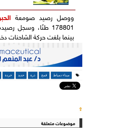
ووصل رصيد صومعة
الحب
178801 طنًا، وسجل رصيده في مخازن
بينما بلغت حركة الشاحنات دخولًا وخروج
ميناء دمياط
قمح
ذرة
حديد
خردة
⇧
موضوعات متعلقة