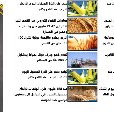
ء عند
سعر طن الذرة الصفراء اليوم الأربعاء..
الأردب عند التاجر بكام
الحديد
صادرات الاتحاد الأوروبي من القمح اللين
لأسواق
تقفز إلى 21.47 مليون طن والمغرب
ومصر في الصدارة
جمركية
الأردن يطرح مناقصة دولية لشراء 120
 لتعزيز
ألف طن من القمح
لتاجر..
تضم قمح وذرة.. ميناء دمياط يستقبل
36885 طنًا من البضائع
 عند
تراجع سعر طن الذرة الصفراء اليوم
الثلاثاء.. الأردب عند التاجر بكام
وم الثلاثاء
عند 182 مليون طن.. توقعات بارتفاع
 البناء
محصول الصويا في البرازيل إلى مستوى
قياسي هذا الموسم