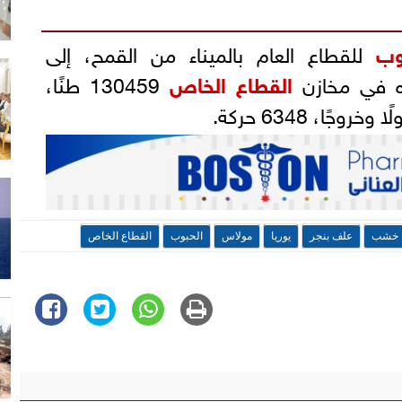
وب
للقطاع العام بالميناء من القمح، إلى
القطاع الخاص
130459 طنًا،
ًا، 6348 حركة.
خشب
علف بنجر
يوريا
مولاس
الحبوب
القطاع الخاص