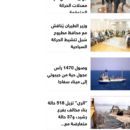
معدلات الحركة
المتوقعة...
وزير الطيران يُناقش
مع محافظ مطروح
سُبل تنشيط الحركة
السياحية
وصول 1470 رأس
عجول حية من جيبوتي
إلى ميناء سفاجا
”الري” تزيل 518 حالة
بناء مخالف بفرع
رشيد، و37 حالة
متعارضة مع...