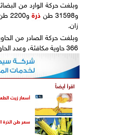
وبلغت حركة الوارد من البضائع العامة 42915 طنًا 
و31598 طن
ذرة
و2200 طن
زان.
366 حاوية مكافئة، وعدد الحاويات الترانزيت 4219 حاوية مكافئة.
اقرأ أيضاً
أسعار زيت الطعام
سعر طن الذرة الص