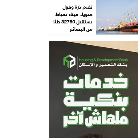
تضم ذرة وفول
صويا.. ميناء دمياط
يستقبل 32750 طنًا
من البضائع