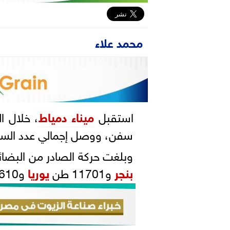
محمد علاء
استقبل
ميناء دمياط
سفن، ووصل إجمالي عدد السفن الموج
وبلغت حركة الصادر من البضائع العامة 29712 طنًا
بنجر
و11701 طن
يوريا
و610 أطنان