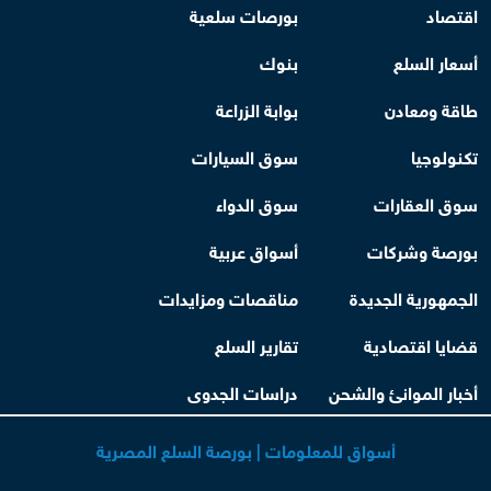
اقتصاد
بورصات سلعية
أسعار السلع
بنوك
طاقة ومعادن
بوابة الزراعة
تكنولوجيا
سوق السيارات
سوق العقارات
سوق الدواء
بورصة وشركات
أسواق عربية
الجمهورية الجديدة
مناقصات ومزايدات
قضايا اقتصادية
تقارير السلع
أخبار الموانئ والشحن
دراسات الجدوى
أسواق للمعلومات | بورصة السلع المصرية