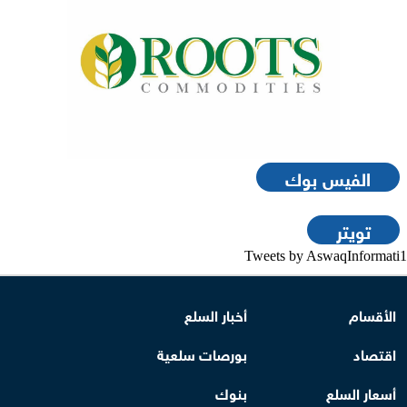
الفيس بوك
تويتر
Tweets by AswaqInformati1
الأقسام
أخبار السلع
اقتصاد
بورصات سلعية
أسعار السلع
بنوك