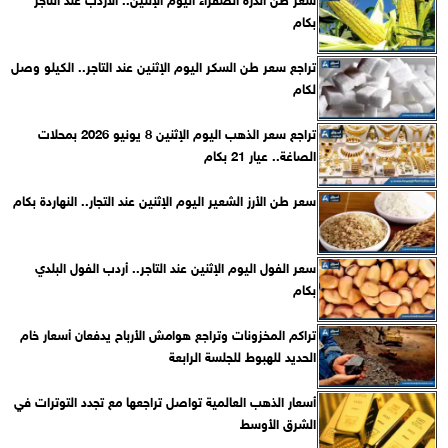
بكام
تراجع سعر طن السكر اليوم الإثنين عند التاجر.. الكيلو وصل
لكام
تراجع سعر الذهب اليوم الإثنين 8 يونيو 2026 بمحلات
الصاغة.. عيار 21 بكام
سعر طن الأرز الشعير اليوم الإثنين عند التجار.. النهاردة بكام
سعر الفول اليوم الإثنين عند التاجر.. أردب الفول البلدي
بكام
تراكم المخزونات وتراجع هوامش الأرباح يدفعان أسعار خام
الحديد للهبوط للجلسة الرابعة
أسعار الذهب العالمية تواصل تراجعها مع تجدد التوترات في
الشرق الأوسط