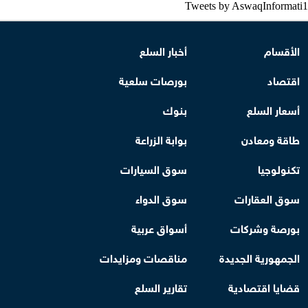
Tweets by AswaqInformati1
الأقسام
أخبار السلع
اقتصاد
بورصات سلعية
أسعار السلع
بنوك
طاقة ومعادن
بوابة الزراعة
تكنولوجيا
سوق السيارات
سوق العقارات
سوق الدواء
بورصة وشركات
أسواق عربية
الجمهورية الجديدة
مناقصات ومزايدات
قضايا اقتصادية
تقارير السلع