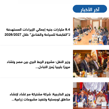
آخر الأخبار
9.4 مليارات جنيه إجمالي الإيرادات المستهدفة
لـ”القابضة للسياحة والفنادق” خلال 2026/2027
وزير النقل: مشروع الربط البري بين مصر وتشاد
مرورًا بليبيا يُعزز التبادل...
وزير الخارجية: شركة مشتركة مع تشاد لإنشاء
مناطق لوجستية وتنفيذ مشروعات زراعية...