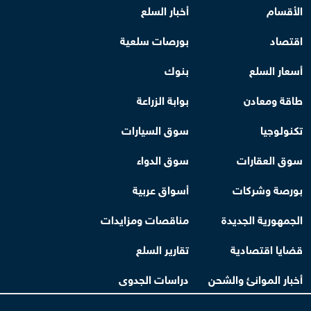
الأقسام
أخبار السلع
اقتصاد
بورصات سلعية
أسعار السلع
بنوك
طاقة ومعادن
بوابة الزراعة
تكنولوجيا
سوق السيارات
سوق العقارات
سوق الدواء
بورصة وشركات
أسواق عربية
الجمهورية الجديدة
مناقصات ومزايدات
قضايا اقتصادية
تقارير السلع
أخبار الموانئ والشحن
دراسات الجدوى