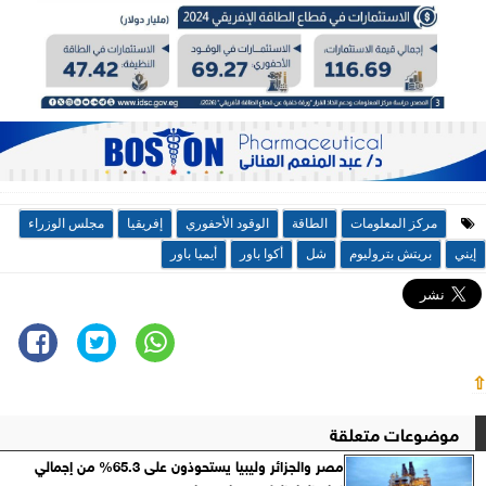
مركز المعلومات
الطاقة
الوقود الأحفوري
إفريقيا
مجلس الوزراء
إيني
بريتش بتروليوم
شل
أكوا باور
أيميا باور
⇧
موضوعات متعلقة
مصر والجزائر وليبيا يستحوذون على 65.3% من إجمالي