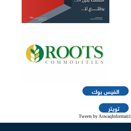
الفيس بوك
تويتر
Tweets by AswaqInformati1