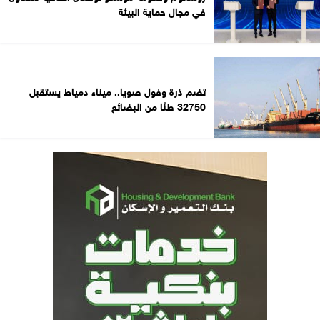
في مجال حماية البيئة
تضم ذرة وفول صويا.. ميناء دمياط يستقبل
32750 طنًا من البضائع