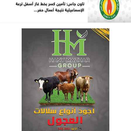
تاون جاس: تأمين كسر بخط غاز أسفل ترعة
الإسماعيلية نتيجة أعمال حفر...