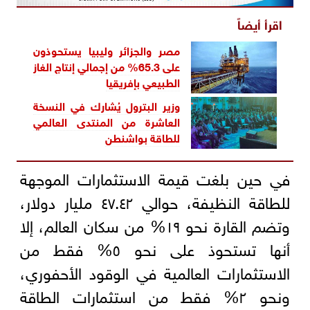
اقرأ أيضاً
مصر والجزائر وليبيا يستحوذون
على 65.3% من إجمالي إنتاج الغاز
الطبيعي ب
إفريقيا
وزير البترول يُشارك في النسخة
العاشرة من المنتدى العالمي
للطاقة بواشنطن
في حين بلغت قيمة الاستثمارات الموجهة
للطاقة النظيفة، حوالي ٤٧.٤٢ مليار دولار،
وتضم القارة نحو ١٩% من سكان العالم، إلا
أنها تستحوذ على نحو ٥% فقط من
الاستثمارات العالمية في الوقود الأحفوري،
ونحو ٢% فقط من استثمارات الطاقة