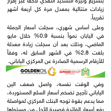
زيادات متتالية بمعدل مرة كل أربعة أشهر
تقريباً.
وعلى أساس شهري، سجلت أسعار الجملة
في اليابان نمواً بنسبة 0.9% خلال مايو
الماضي، وذلك بعد أن سجلت زيادة معدلة
بلغت 2.8% في الشهر السابق له، وفقاً
للأرقام الرسمية الصادرة عن المركزي الياباني.
وفي الوقت نفسه، واصل ضعف الين
الياباني تأجيج تضخم أسعار السلع المستوردة،
مما يدعم بقوة توجه البنك المركزي لمواصلة
رفع أسعار الفائدة قصيرة الأجل من مستواها