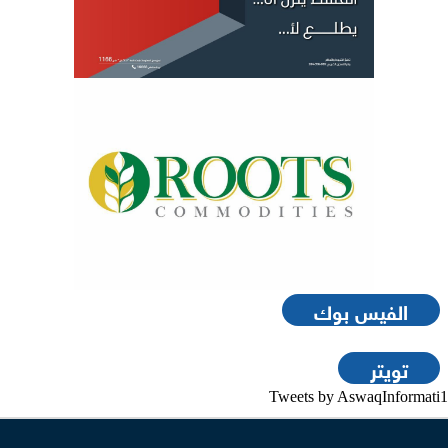
الفيس بوك
تويتر
Tweets by AswaqInformati1