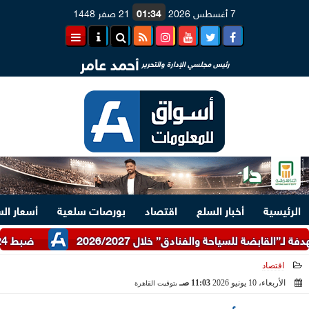
7 أغسطس 2026
01:34
21 صفر 1448
أحمد عامر
رئيس مجلسي الإدارة والتحرير
الرئيسية
أخبار السلع
اقتصاد
بورصات سلعية
أسعار ال
ضبط 24 طن دقيق أبيض وبلدي مدعم عبر شرطة التموين
اقتصاد
الأربعاء، 10 يونيو 2026
11:03 صـ
بتوقيت القاهرة
2026-06-10 11:03:52