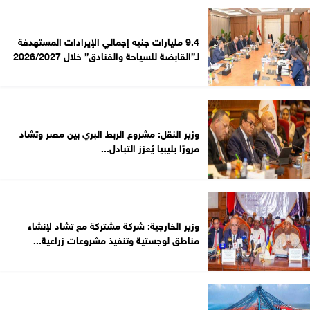
9.4 مليارات جنيه إجمالي الإيرادات المستهدفة
لـ”القابضة للسياحة والفنادق” خلال 2026/2027
وزير النقل: مشروع الربط البري بين مصر وتشاد
مرورًا بليبيا يُعزز التبادل...
وزير الخارجية: شركة مشتركة مع تشاد لإنشاء
مناطق لوجستية وتنفيذ مشروعات زراعية...