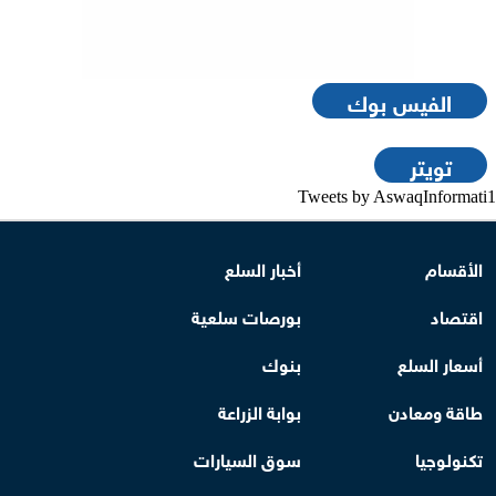
الفيس بوك
تويتر
Tweets by AswaqInformati1
الأقسام
أخبار السلع
اقتصاد
بورصات سلعية
أسعار السلع
بنوك
طاقة ومعادن
بوابة الزراعة
تكنولوجيا
سوق السيارات