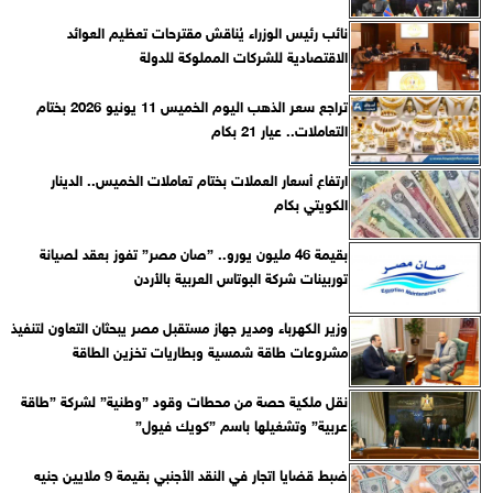
نائب رئيس الوزراء يُناقش مقترحات تعظيم العوائد
الاقتصادية للشركات المملوكة للدولة
تراجع سعر الذهب اليوم الخميس 11 يونيو 2026 بختام
التعاملات.. عيار 21 بكام
ارتفاع أسعار العملات بختام تعاملات الخميس.. الدينار
الكويتي بكام
بقيمة 46 مليون يورو.. ”صان مصر” تفوز بعقد لصيانة
توربينات شركة البوتاس العربية بالأردن
وزير الكهرباء ومدير جهاز مستقبل مصر يبحثان التعاون لتنفيذ
مشروعات طاقة شمسية وبطاريات تخزين الطاقة
نقل ملكية حصة من محطات وقود ”وطنية” لشركة ”طاقة
عربية” وتشغيلها باسم ”كويك فيول”
ضبط قضايا اتجار في النقد الأجنبي بقيمة 9 ملايين جنيه