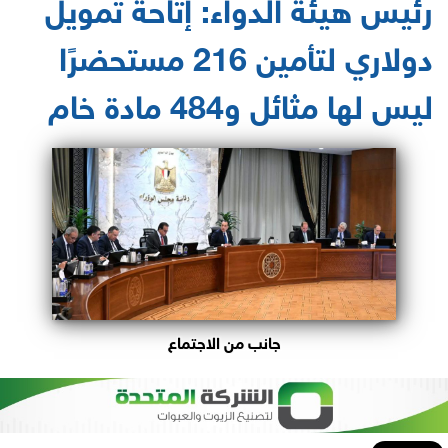
رئيس هيئة الدواء: إتاحة تمويل
دولاري لتأمين 216 مستحضرًا
ليس لها مثائل و484 مادة خام
جانب من الاجتماع