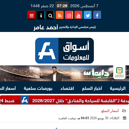
7 أغسطس 2026
07:26
22 صفر 1448
أحمد عامر
رئيس مجلسي الإدارة والتحرير
الرئيسية
أخبار السلع
اقتصاد
بورصات سلعية
أسعار ال
ضبط 24 طن دقيق أبيض وبلدي مدعم عبر شرطة التموين
أسعار السلع
الثلاثاء، 30 يونيو 2026
04:03 مـ
بتوقيت القاهرة
2026-06-30 16:03:05