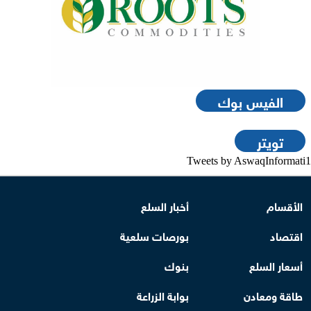
الفيس بوك
تويتر
Tweets by AswaqInformati1
الأقسام
أخبار السلع
اقتصاد
بورصات سلعية
أسعار السلع
بنوك
طاقة ومعادن
بوابة الزراعة