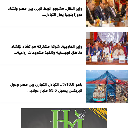
وزير النقل: مشروع الربط البري بين مصر وتشاد
مرورًا بليبيا يُعزز التبادل...
وزير الخارجية: شركة مشتركة مع تشاد لإنشاء
مناطق لوجستية وتنفيذ مشروعات زراعية...
بنمو 18.8%.. التبادل التجاري بين مصر ودول
البريكس يسجل 53.5 مليار دولار...