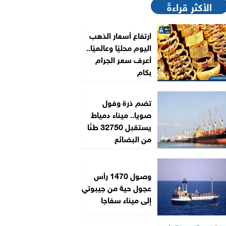
الأكثر قراءةً
ارتفاع أسعار الذهب
اليوم محليًا وعالميًا..
أعرف سعر الجرام
بكام
تضم ذرة وفول
صويا.. ميناء دمياط
يستقبل 32750 طنًا
من البضائع
وصول 1470 رأس
عجول حية من جيبوتي
إلى ميناء سفاجا