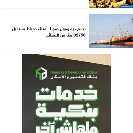
تضم ذرة وفول صويا.. ميناء دمياط يستقبل
32750 طنًا من البضائع