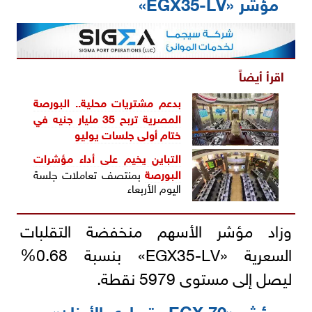
مؤشر «EGX35-LV»
اقرأ أيضاً
بدعم مشتريات محلية.. البورصة
المصرية تربح 35 مليار جنيه في
ختام أولى جلسات يوليو
التباين يخيم على أداء
مؤشرات
البورصة
بمنتصف تعاملات جلسة
اليوم الأربعاء
وزاد مؤشر الأسهم منخفضة التقلبات
السعرية «EGX35-LV» بنسبة 0.68%
ليصل إلى مستوى 5979 نقطة.
مؤشر «EGX 70 متساوي الأوزان»