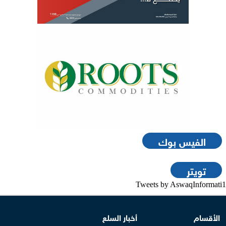
الفيس بوك
تويتر
Tweets by AswaqInformati1
الأقسام
أخبار السلع