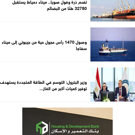
تضم ذرة وفول صويا.. ميناء دمياط يستقبل
32750 طنًا من البضائع
وصول 1470 رأس عجول حية من جيبوتي إلى ميناء
سفاجا
وزير البترول: التوسع في الطاقة المتجددة يستهدف
توفير كميات أكبر من الغاز...