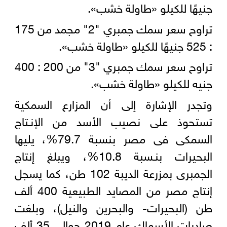
جنيهًا للكيلو «طاولة خشب».
تراوح سعر سمك جمبري "2" مجمد من 175
: 525 جنيهًا للكيلو «طاولة خشب».
تراوح سعر سمك جمبري "3" من 200 : 400
جنيه للكيلو «طاولة خشب».
وتجدر الإشارة إلى أن المزارع السمكية
تستحوذ على نصيب الأسد من الإنـتاج
السمكى فى مصر بنسبة 79.7%، يليها
البحيرات بنـسبة 10.8%، ويبلغ إنتاج
الجمبرى بمزرعة الديبة 102 طن، كما يسجل
إنتاج مصر من المصايد الطبيعية 400 ألف
طن (البحيرات- والبحرين والنيل)، وبلغت
صادرات الأسماك عام 2019 حوالي 35 ألف