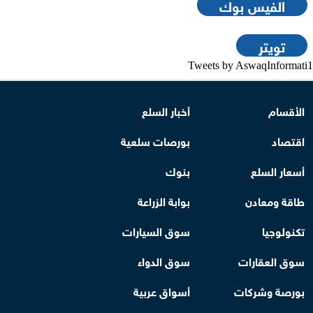
الفيس بوك
تويتر
Tweets by AswaqInformati1
الأقسام
أخبار السلع
اقتصاد
بورصات سلعية
أسعار السلع
بنوك
طاقة ومعادن
بوابة الزراعة
تكنولوجيا
سوق السيارات
سوق العقارات
سوق الدواء
بورصة وشركات
أسواق عربية