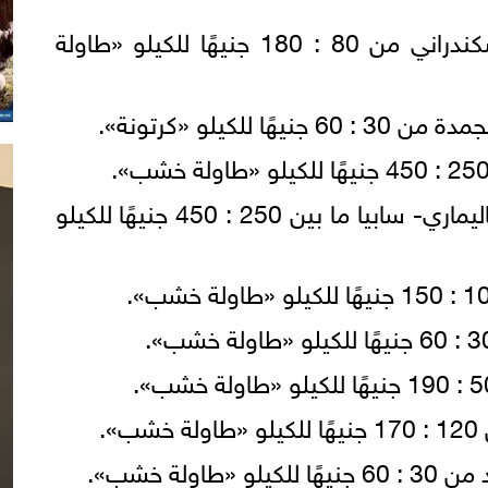
تراوح سعر سمك برانيس إسكندراني من 80 : 180 جنيهًا للكيلو «طاولة
للكيلو «كرتونة».
تراوح سعر سمك سبيط - الكاليماري- سابيا ما بين 250 : 450 جنيهًا للكيلو
ولة خشب».