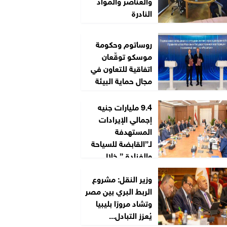
والعناصر والمواد
النادرة
روساتوم وحكومة
موسكو توقّعان
اتفاقية للتعاون في
مجال حماية البيئة
9.4 مليارات جنيه
إجمالي الإيرادات
المستهدفة
لـ”القابضة للسياحة
والفنادق” خلال
2026/2027
وزير النقل: مشروع
الربط البري بين مصر
وتشاد مرورًا بليبيا
يُعزز التبادل...