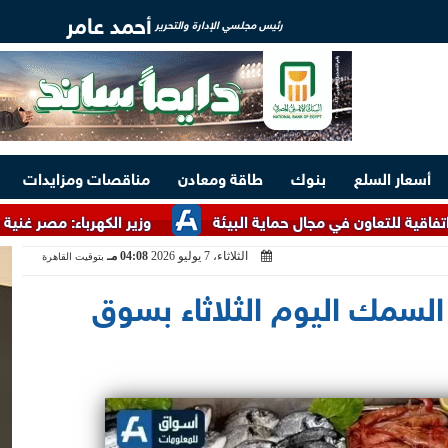
أحمد عامر
رئيس مجلسي الإدارة والتحرير
أسعار السلع
بنوك
طاقة ومعادن
مناقصات ومزايدات
ن في مجال حماية البيئة
وزير الكهرباء: مصر غنية بالخامات الأر
الثلاثاء، 7 يوليو 2026
04:08 مـ
بتوقيت القاهرة
 السمك اليوم الثلاثاء بسوق