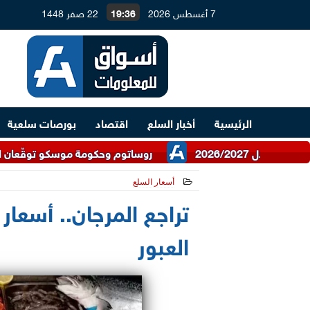
7 أغسطس 2026
19:36
22 صفر 1448
الرئيسية
أخبار السلع
اقتصاد
بورصات سلعية
روساتوم وحكومة موسكو توقّعان اتفاقية للتعاو
أسعار السلع
2026-07-07 16:08:51
تراجع المرجان.. أسعار
العبور