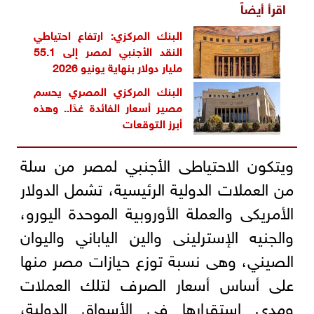
اقرأ أيضاً
البنك المركزي: ارتفاع احتياطي
النقد الأجنبي لمصر إلى 55.1
مليار دولار بنهاية يونيو 2026
البنك المركزي المصري يحسم
مصير أسعار الفائدة غدًا.. وهذه
أبرز التوقعات
ويتكون الاحتياطى الأجنبي لمصر من سلة
من العملات الدولية الرئيسية، تشمل الدولار
الأمريكى والعملة الأوروبية الموحدة اليورو،
والجنيه الإسترلينى والين الياباني واليوان
الصيني، وهى نسبة توزع حيازات مصر منها
على أساس أسعار الصرف لتلك العملات
ومدى استقرارها فى الأسواق الدولية،