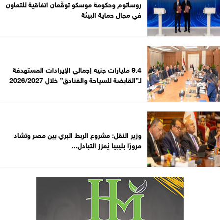
روساتوم وحكومة موسكو توقّعان اتفاقية للتعاون
في مجال حماية البيئة
9.4 مليارات جنيه إجمالي الإيرادات المستهدفة
لـ”القابضة للسياحة والفنادق” خلال 2026/2027
وزير النقل: مشروع الربط البري بين مصر وتشاد
مرورًا بليبيا يُعزز التبادل...