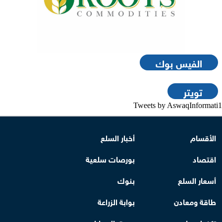
الفيس بوك
تويتر
Tweets by AswaqInformati1
الأقسام
أخبار السلع
اقتصاد
بورصات سلعية
أسعار السلع
بنوك
طاقة ومعادن
بوابة الزراعة