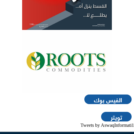
الفيس بوك
تويتر
Tweets by AswaqInformati1