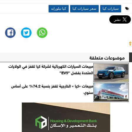
سيارات كيا
سعر سيارات كيا
كيا تيلورايد
⇧
موضوعات متعلقة
مبيعات السيارات الكهربائية لشركة كيا تقفز في الولايات
المتحدة بفضل ”EV9”
مبيعات «كيا » الخارجية تقفز بنسبة 74.2% على أساس
سنوي