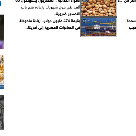
ألف طن فول شهريًا.. وإعادة فتح باب
التصدير ضرورة..
أسمدة
بقيمة 474 مليون دولار.. زيادة ملحوظة
عيب
فى الصادرات المصرية إلى أمريكا..