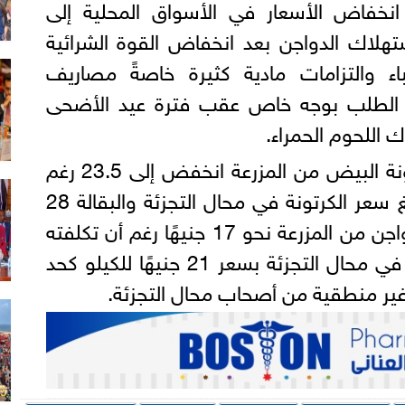
نخفاض الأسعار في الأسواق المحلية إلى
لاك الدواجن بعد انخفاض القوة الشرائية
باء والتزامات مادية كثيرة خاصةً مصاريف
الطلب بوجه خاص عقب فترة عيد الأضحى
ك اللحوم الحمراء.
وأعلن عبد العزيز أن سعر كرتونة البيض من المزرعة انخفض إلى 23.5 رغم
أن تكلفتها 29 جنيهًا، فيما بلغ سعر الكرتونة في محال التجزئة والبقالة 28
جنيهًا، فيما بلغ سعر كيلو الدواجن من المزرعة نحو 17 جنيهًا رغم أن تكلفته
الفعلية 21 جنيهًا، إلا أنه يباع في محال التجزئة بسعر 21 جنيهًا للكيلو كحد
ير منطقية من أصحاب محال التجزئة.