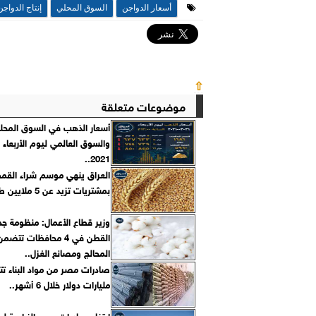
أسعار الدواجن
السوق المحلي
إنتاج الدواجن
⇧
موضوعات متعلقة
أسعار الذهب في السوق المح
2021..
العراق ينهي موسم شراء القمح
بمشتريات تزيد عن 5 ملايين طن..
وزير قطاع الأعمال: منظومة جد
القطن في 4 محافظات تت
المحالج ومصانع الغزل..
مليارات دولار خلال 6 أشهر..