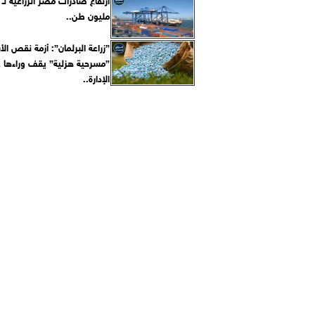
مليون طن..
”زراعة البرلمان”: أزمة نقص ال
”مسرحية هزلية” يقف وراءها 
الإدارة..