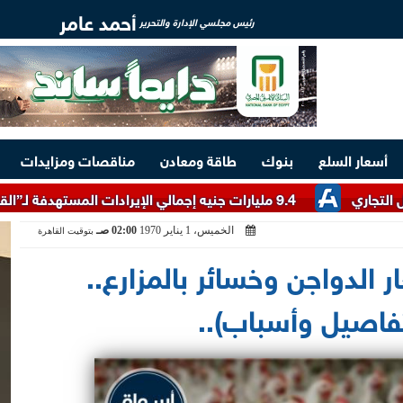
أحمد عامر
رئيس مجلسي الإدارة والتحرير
أسعار السلع
بنوك
طاقة ومعادن
مناقصات ومزايدات
9.4 مليارات جنيه إجمالي الإيرادات المستهدفة لـ”القابضة للسياحة والفنادق” خلال 2026/2027
الخميس، 1 يناير 1970
02:00 صـ
بتوقيت القاهرة
الدواجن وخسائر بالمزارع..