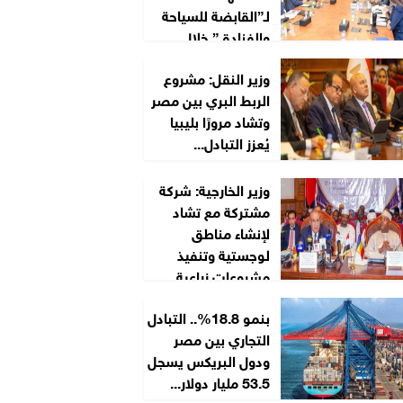
لـ”القابضة للسياحة
والفنادق” خلال
2026/2027
وزير النقل: مشروع
الربط البري بين مصر
وتشاد مرورًا بليبيا
يُعزز التبادل...
وزير الخارجية: شركة
مشتركة مع تشاد
لإنشاء مناطق
لوجستية وتنفيذ
مشروعات زراعية...
بنمو 18.8%.. التبادل
التجاري بين مصر
ودول البريكس يسجل
53.5 مليار دولار...