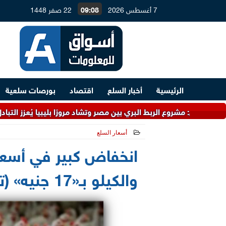
7 أغسطس 2026
09:08
22 صفر 1448
الرئيسية
أخبار السلع
اقتصاد
بورصات سلعية
مشروع الربط البري بين مصر وتشاد مرورًا بليبيا يُعزز التبادل التجاري
أسعار السلع
انخفاض كبير في أسعار 
والكيلو بـ«17 جنيه» (تفاصيل وأسباب)..