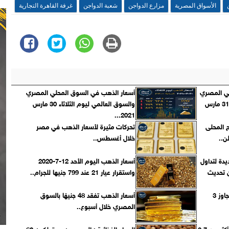
الأسواق المصرية
مزارع الدواجن
شعبة الدواجن
غرفة القاهرة التجارية
لي المصري
أسعار الذهب في السوق المحلي المصري
والسوق العالمي ليوم الأربعاء 31 مارس
والسوق العالمي ليوم الثلاثاء 30 مارس
2021...
 المحلى
تحركات مثيرة لأسعار الذهب في مصر
خلال أغسطس..
يدة لتداول
أسعار الذهب اليوم الأحد 12-7-2020
ضمن تحديث
واستقرار عيار 21 عند 799 جنيها للجرام..
صادرات مصر من مواد البناء تتجاوز 3
أسعار الذهب تفقد 48 جنيهًا بالسوق
المصري خلال أسبوع..
ارتفاع صادرات مصر الزراعية لـ أكثر من 3.7
المواد الغذائية : المصريون يستهلكون 60