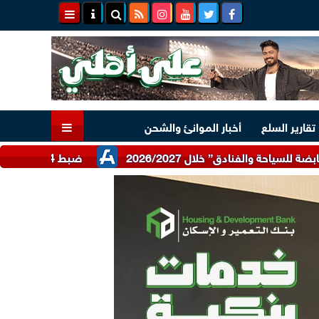
تقارير السلع
أخبار الموانئ والشحن
ضبط 24 طن دقيق أبيض وبلدي مدعم عبر شرطة التموين