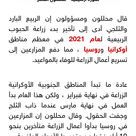
قال محللون ومسؤولون إن الربيع البارد
والثلجي أدى إلى تأخير بدء زراعة الحبوب
الربيعية ل
عام 2021
في معظم مناطق
أوكرانيا
و
روسيا
، مما دفع المزارعين إلى
تسريع أعمال الزراعة للوفاء بالمواعيد.
عادة ما تبدأ المناطق الجنوبية الأوكرانية
الزراعة في نهاية فبراير ، ولكن هذا العام بدأ
العمل في نهاية مارس عندما ذاب الثلج
وجفت الحقول. وقال محللون إن المزارعين
في روسيا بدأوا أعمال الزراعة متأخرين بنحو
10 أيام فقط عن متوسط الأعوام الماضية.