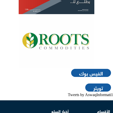
الفيس بوك
تويتر
Tweets by AswaqInformati1
الأقسام
أخبار السلع