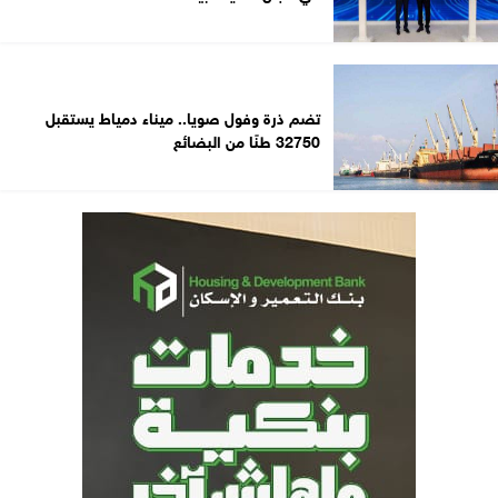
تضم ذرة وفول صويا.. ميناء دمياط يستقبل
32750 طنًا من البضائع