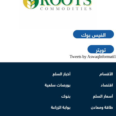
الفيس بوك
تويتر
Tweets by AswaqInformati1
الأقسام
أخبار السلع
اقتصاد
بورصات سلعية
أسعار السلع
بنوك
طاقة ومعادن
بوابة الزراعة