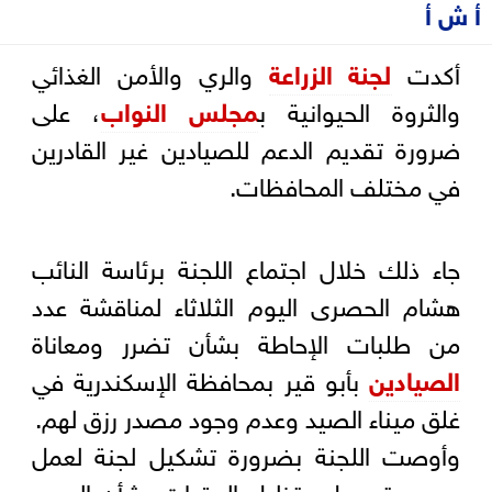
أ ش أ
أكدت
لجنة الزراعة
والري والأمن الغذائي
والثروة الحيوانية ب
مجلس النواب
، على
ضرورة تقديم الدعم للصيادين غير القادرين
في مختلف المحافظات.
جاء ذلك خلال اجتماع اللجنة برئاسة النائب
هشام الحصرى اليوم الثلاثاء لمناقشة عدد
من طلبات الإحاطة بشأن تضرر ومعاناة
الصيادين
بأبو قير بمحافظة الإسكندرية في
غلق ميناء الصيد وعدم وجود مصدر رزق لهم.
وأوصت اللجنة بضرورة تشكيل لجنة لعمل
حصر وتسهيل وتذليل العقبات بشأن الحصر