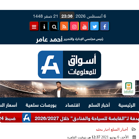
6 أغسطس 2026
23:36
21 صفر 1448
أحمد عامر
رئيس مجلسي الإدارة والتحرير
الرئيسية
أخبار السلع
اقتصاد
بورصات سلعية
أسعار ال
ضبط 24 طن دقيق أبيض وبلدي مدعم عبر شرطة التموين
أخبار السلع
أخبار محلية
الأحد، 6 يونيو 2021
12:37 مـ
بتوقيت القاهرة