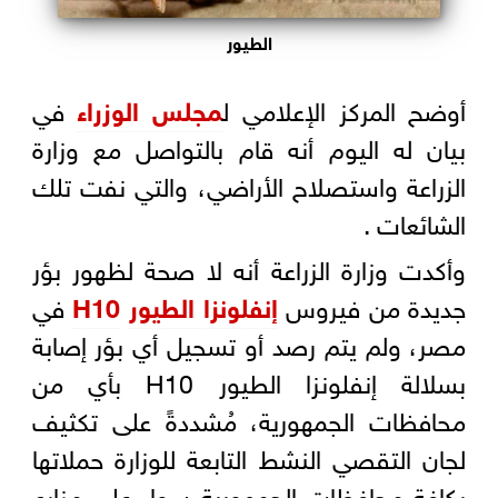
الطيور
أوضح المركز الإعلامي ل
مجلس الوزراء
في
بيان له اليوم أنه قام بالتواصل مع وزارة
الزراعة واستصلاح الأراضي، والتي نفت تلك
الشائعات .
وأكدت وزارة الزراعة أنه لا صحة لظهور بؤر
جديدة من فيروس
إنفلونزا الطيور
H10
في
مصر، ولم يتم رصد أو تسجيل أي بؤر إصابة
بسلالة إنفلونزا الطيور H10 بأي من
محافظات الجمهورية، مُشددةً على تكثيف
لجان التقصي النشط التابعة للوزارة حملاتها
بكافة محافظات الجمهورية سواء على مزارع