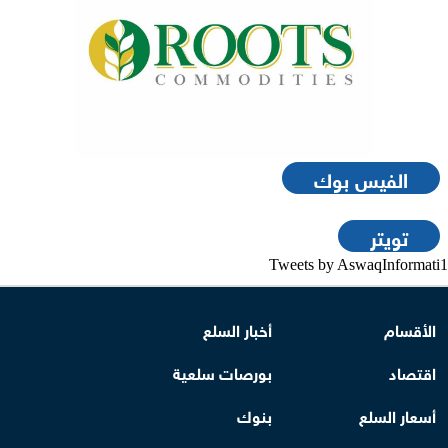
الفيس بوك
تويتر
Tweets by AswaqInformati1
الأقسام
أخبار السلع
اقتصاد
بورصات سلعية
أسعار السلع
بنوك