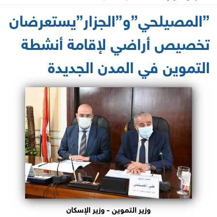
2021-06-07 12:33:30
”المصيلحي”و”الجزار”يستعرضان
تخصيص أراضي لإقامة أنشطة
التموين في المدن الجديدة
وزير التموين - وزير الإسكان