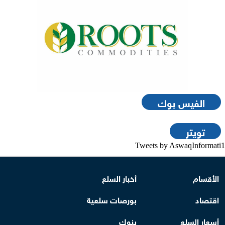
الفيس بوك
تويتر
Tweets by AswaqInformati1
الأقسام
أخبار السلع
اقتصاد
بورصات سلعية
أسعار السلع
بنوك