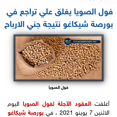
2021-06-07 23:31:13
فول الصويا يغلق علي تراجع في
بورصة شيكاغو نتيجة جني الارباح
فول الصويا
أغلقت
العقود الآجلة
ل
فول الصويا
اليوم
الاثنين 7 يوينو 2021 ، في
بورصة شيكاغو