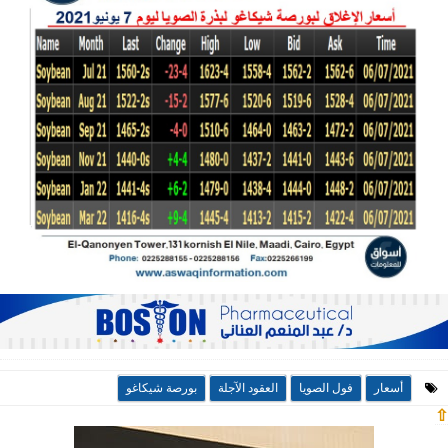
أسعار
فول الصويا
العقود الآجلة
بورصة شيكاغو
⇧