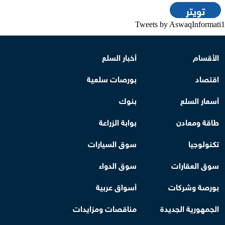
تويتر
Tweets by AswaqInformati1
الأقسام
أخبار السلع
اقتصاد
بورصات سلعية
أسعار السلع
بنوك
طاقة ومعادن
بوابة الزراعة
تكنولوجيا
سوق السيارات
سوق العقارات
سوق الدواء
بورصة وشركات
أسواق عربية
الجمهورية الجديدة
مناقصات ومزايدات