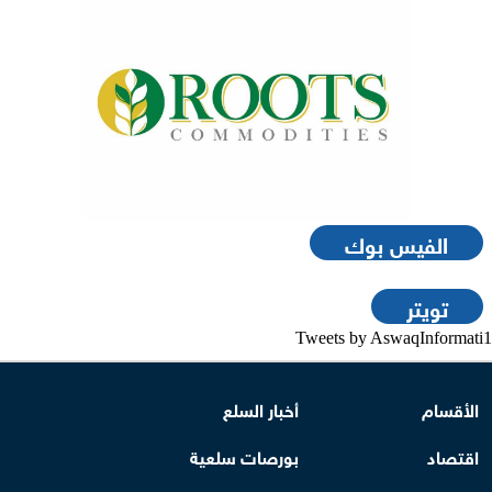
الفيس بوك
تويتر
Tweets by AswaqInformati1
الأقسام
أخبار السلع
اقتصاد
بورصات سلعية