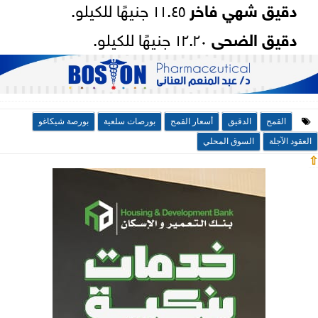
دقيق شهي فاخر
١١.٤٥ جنيهًا للكيلو.
دقيق الضحى
١٢.٢٠ جنيهًا للكيلو.
القمح
الدقيق
أسعار القمح
بورصات سلعية
بورصة شيكاغو
العقود الآجلة
السوق المحلي
⇧