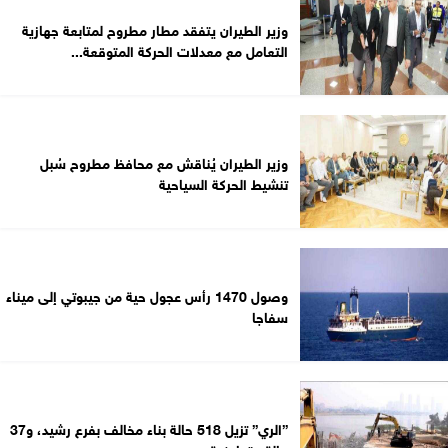
وزير الطيران يتفقد مطار مطروح لمتابعة جهازية
التعامل مع معدلات الحركة المتوقعة...
وزير الطيران يُناقش مع محافظ مطروح سُبل
تنشيط الحركة السياحية
وصول 1470 رأس عجول حية من جيبوتي إلى ميناء
سفاجا
”الري” تزيل 518 حالة بناء مخالف بفرع رشيد، و37