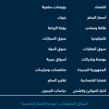
اقتصاد
بورصات سلعية
أسعار السلع
بنوك
طاقة ومعادن
بوابة الزراعة
تكنولوجيا
سوق السيارات
سوق العقارات
سوق الدواء
بورصة وشركات
أسواق عربية
الجمهورية الجديدة
مناقصات ومزايدات
قضايا اقتصادية
تقارير السلع
أخبار الموانئ والشحن
دراسات الجدوى
أسواق للمعلومات | بورصة السلع المصرية