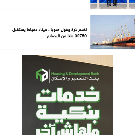
تضم ذرة وفول صويا.. ميناء دمياط يستقبل
32750 طنًا من البضائع