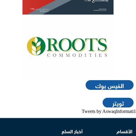
الفيس بوك
تويتر
Tweets by AswaqInformati1
الأقسام
أخبار السلع