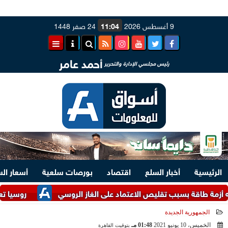
9 أغسطس 2026
11:04
24 صفر 1448
أحمد عامر
رئيس مجلسي الإدارة والتحرير
الرئيسية
أخبار السلع
اقتصاد
بورصات سلعية
أسعار ال
بسبب تقليص الاعتماد على الغاز الروسي
روسيا تعلن استهداف
الجمهورية الجديدة
الخميس، 10 يونيو 2021
01:48 مـ
بتوقيت القاهرة