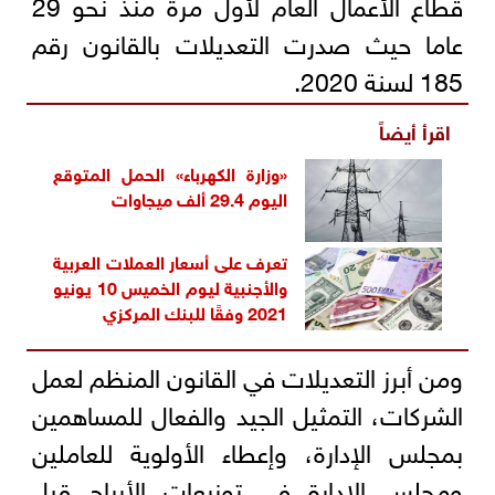
قطاع الأعمال العام لأول مرة منذ نحو 29
عاما حيث صدرت التعديلات بالقانون رقم
185 لسنة 2020.
اقرأ أيضاً
«وزارة الكهرباء» الحمل المتوقع
اليوم 29.4 ألف ميجاوات
تعرف على أسعار العملات العربية
والأجنبية ليوم الخميس 10 يونيو
2021 وفقًا للبنك المركزي‎
ومن أبرز التعديلات في القانون المنظم لعمل
الشركات، التمثيل الجيد والفعال للمساهمين
بمجلس الإدارة، وإعطاء الأولوية للعاملين
ومجلس الإدارة في توزيعات الأرباح قبل