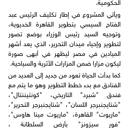
الحكومية.
ويأتي المشروع في إطار تكليف الرئيس عبد
الفتاح السيسي بتطوير القاهرة الخديوية،
وتوجيه السيد رئيس الوزراء بوضع تصور
لتطوير وإحياء ميدان التحرير، الذي يعد أشهر
الميادين في مصر ليظهر في أبهى صورة
ليكون مزارا ضمن المزارات الأثرية والسياحية.
كما بدأت الحياة تعود من جديد إلى العديد من
الفنادق مع بدء خطط التطوير وهو ما يتم مع
فندق "شبرد" التاريخي، "كونتيننتال"،
"شتايجنبرجر اللسان"، "شتايجنبرجر التحرير"،
"ماريوت" القاهرة، "ماريوت مينا هاوس"،
"فور سيزونز" بأرض السلطانة ،