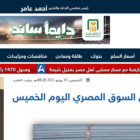
أحمد عامر
رئيس مجلسي الإدارة والتحرير
أسعار السلع
بنوك
طاقة ومعادن
مناقصات ومزايدات
وصول 1470 رأس عجول حية من جيبوتي إلى ميناء سفاجا
الخميس، 10 يونيو 2021
01:25 مـ
بتوقيت القاهرة
ي السوق المصري اليوم الخميس