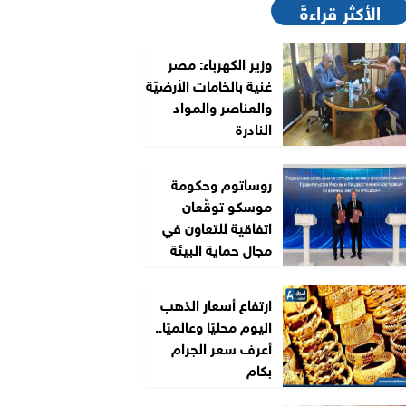
الأكثر قراءةً
وزير الكهرباء: مصر
غنية بالخامات الأرضيّة
والعناصر والمواد
النادرة
روساتوم وحكومة
موسكو توقّعان
اتفاقية للتعاون في
مجال حماية البيئة
ارتفاع أسعار الذهب
اليوم محليًا وعالميًا..
أعرف سعر الجرام
بكام