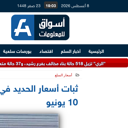
8 أغسطس 2026
19:03
23 صفر 1448
الرئيسية
أخبار السلع
اقتصاد
بورصات سلعية
”الري” تزيل 518 حالة بناء مخالف بفرع رشيد، و37 حالة متعارضة مع مسار ممشى أهل مصر بمنيل شيحة
أسعار السلع
2021-06-10 13:25:59
ثبات أسعار الحديد ف
10 يونيو