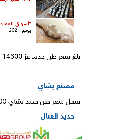
”
أسواق للمعلو
يونيو 2021
بلغ سعر طن حديد عز 14600 جنيه.
مصنع بشاي
سجل سعر طن حديد بشاي 14500 جنيه.
حديد العتال