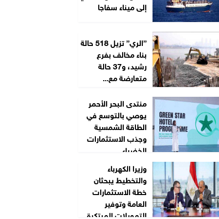
إلى ميناء سفاجا
”الري” تزيل 518 حالة
بناء مخالف بفرع
رشيد، و37 حالة
متعارضة مع...
منتدى البحر الأحمر
يوصي بالتوسع في
الطاقة الشمسية
وجذب الاستثمارات
الخضراء
وزيرا الكهرباء
والتخطيط يبحثان
خطة الاستثمارات
العامة وتوفير
التمويلات المبتكرة