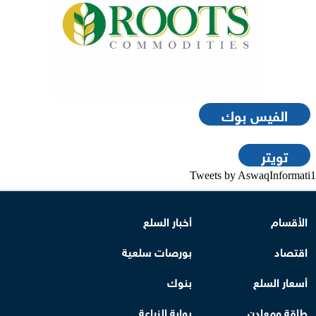
الفيس بوك
تويتر
Tweets by AswaqInformati1
الأقسام
أخبار السلع
اقتصاد
بورصات سلعية
أسعار السلع
بنوك
طاقة ومعادن
بوابة الزراعة