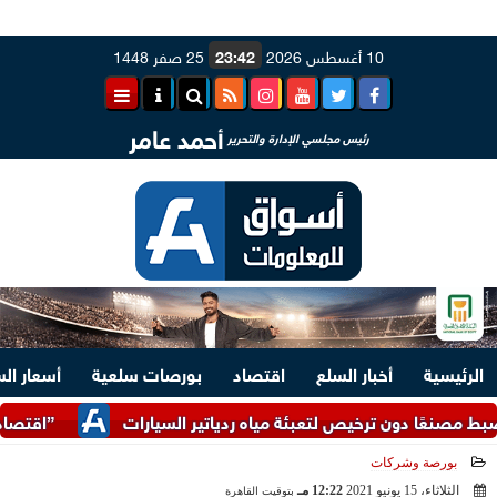
10 أغسطس 2026
23:42
25 صفر 1448
أحمد عامر
رئيس مجلسي الإدارة والتحرير
الرئيسية
أخبار السلع
اقتصاد
بورصات سلعية
أسعار ال
 دون ترخيص لتعبئة مياه ردياتير السيارات
”اقتصادية قناة السويس” تجذب 117 مشروعًا ب
بورصة وشركات
الثلاثاء، 15 يونيو 2021
12:22 مـ
بتوقيت القاهرة