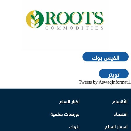
الفيس بوك
تويتر
Tweets by AswaqInformati1
الأقسام
أخبار السلع
اقتصاد
بورصات سلعية
أسعار السلع
بنوك