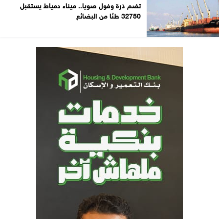
تضم ذرة وفول صويا.. ميناء دمياط يستقبل
32750 طنًا من البضائع