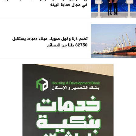
في مجال حماية البيئة
تضم ذرة وفول صويا.. ميناء دمياط يستقبل
32750 طنًا من البضائع