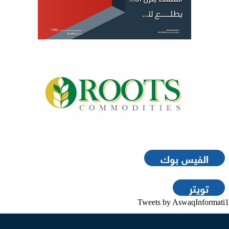
الفيس بوك
تويتر
Tweets by AswaqInformati1