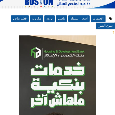
الأسماك
أسعار السمك
بلطي
بوري
مكرونة
قشر بياض
سوق العبور
⇧