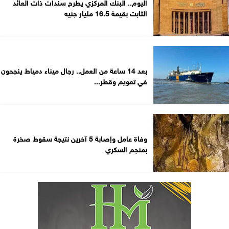
اليوم.. البنك المركزي يطرح سندات ذات العائد
الثابت بقيمة 16.5 مليار جنيه
بعد 14 ساعة من العمل.. رجال ميناء دمياط ينجحون
في تعويم وقطر...
وفاة عامل وإصابة 5 آخرين نتيجة سقوط صخرة
بمنجم السكري