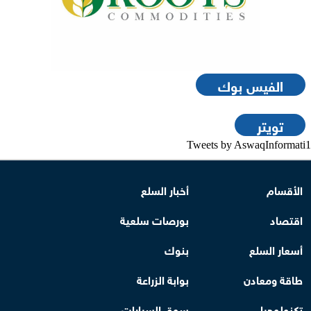
الفيس بوك
تويتر
Tweets by AswaqInformati1
الأقسام
أخبار السلع
اقتصاد
بورصات سلعية
أسعار السلع
بنوك
طاقة ومعادن
بوابة الزراعة
تكنولوجيا
سوق السيارات