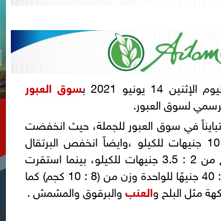
 الإثنين 14 يونيو 2021 ب
سوق العبور
لرسمي لسوق العبور.
بايناً في سوق العبور للجملة، حيث انخفضت
زبدية لتسجل 10 جنيهات للكيلو ،وايضاً انخفص البرتقال
الصيفي نحو50 قرشاً ليتراوح من 2 : 3.5 جنيهات للكيلو، بينما استقرت
لتتراوح من 32 : 40 جنيهًا للواحدة وزن من (8 : 10 كجم) كما
هة مثل البلح و
العنب
والبرقوق والمشمش .