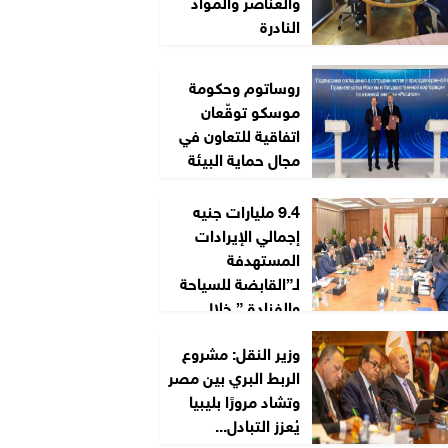
والعناصر والمواد
النادرة
روساتوم وحكومة
موسكو توقّعان
اتفاقية للتعاون في
مجال حماية البيئة
9.4 مليارات جنيه
إجمالي الإيرادات
المستهدفة
لـ”القابضة للسياحة
والفنادق” خلال
2026/2027
وزير النقل: مشروع
الربط البري بين مصر
وتشاد مرورًا بليبيا
يُعزز التبادل...