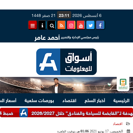
6 أغسطس 2026
23:11
21 صفر 1448
أحمد عامر
رئيس مجلسي الإدارة والتحرير
الرئيسية
أخبار السلع
اقتصاد
بورصات سلعية
أسعار ال
ضبط 24 طن دقيق أبيض وبلدي مدعم عبر شرطة التموين
اقتصاد
الخميس، 17 يونيو 2021
01:06 مـ
بتوقيت القاهرة