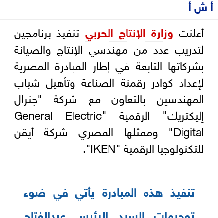
أ ش أ
أعلنت
وزارة الإنتاج الحربي
تنفيذ برنامجين
لتدريب عدد من مهندسي الإنتاج والصيانة
بشركاتها التابعة في إطار المبادرة المصرية
لإعداد كوادر رقمنة الصناعة وتأهيل شباب
المهندسين بالتعاون مع شركة "جنرال
إليكتريك" الرقمية "General Electric
Digital" وممثلها المصري شركة أيقن
للتكنولوجيا الرقمية "IKEN".
تنفيذ هذه المبادرة يأتي في ضوء
توجيهات السيد الرئيس عبدالفتاح