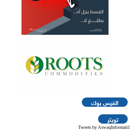
الفيس بوك
تويتر
Tweets by AswaqInformati1