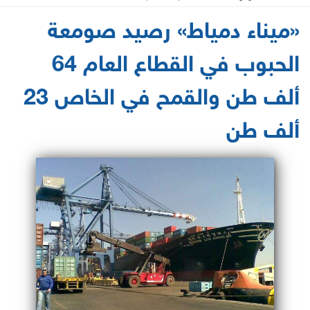
2021-06-20 10:02:23
«ميناء دمياط» رصيد صومعة
الحبوب في القطاع العام 64
ألف طن والقمح في الخاص 23
ألف طن