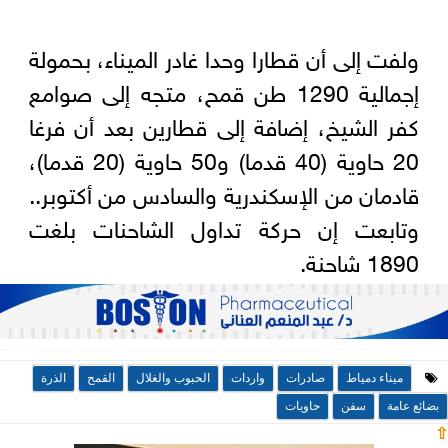
ولفت إلى أن قطارا وحدا غادر الميناء، بحمولة
إجمالية 1290 طن قمح، متجه إلى صوامع
كفر الشيخ، إضافة إلى قطارين بعد أن فرغا
20 حاوية (40 قدما) و50 حاوية (20 قدما)،
قادمان من الإسكندرية والسادس من أكتوبر..
وتابعت إن حركة تداول الشاحنات بلغت
1890 شاحنة.
ميناء دمياط
صادرات
واردات
الحبوب والغلال
القمح
الذرة
بضائع عامة
سفن
حاويات
⇧