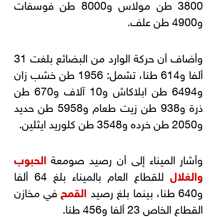
3800 طن مولاس و8000 طن فوسفات
و4900 طن علف.
وأضاف أن حركة الوارد من البضائع بلغت 31
ألفا و614 طنا، تشمل: 1956 طن خشب زان
و6494 طن ابلاكاش و10 آلاف و670 طن
ذرة و938 طن زيت طعام و5958 طن حديد
و2050 طن خرده و3548 طن كلوريد ايثلين.
وأشار الميناء إلى أن رصيد صومعة
الحبوب
والغلال
للقطاع العام بالميناء بلغ 64 ألفا
و640 طنا، بينما بلغ رصيد
القمح
في مخازن
القطاع الخاص 23 ألفا و456 طنا.