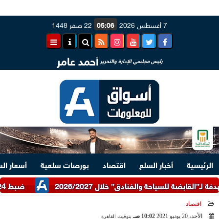
7 أغسطس 2026
05:06
22 صفر 1448
أحمد عامر
رئيس مجلسي الإدارة والتحرير
الرئيسية
أخبار السلع
اقتصاد
بورصات سلعية
أسعار ال
ضبط 24 طن دقيق أبيض وبلدي مدعم عبر شرطة التموين
اقتصاد
الأحد، 20 يونيو 2021
10:02 صـ
بتوقيت القاهرة