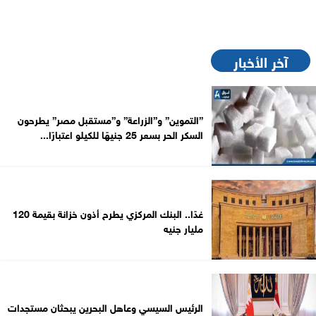
آخر الأخبار
”التموين” و”الزراعة” و”مستقبل مصر” يطرحون
السكر الحر بسعر 25 جنيهًا للكيلو اعتبارًا...
غدًا.. البنك المركزي يطرح أذون خزانة بقيمة 120
مليار جنيه
الرئيس السيسي وعاهل البحرين يبحثان مستجدات