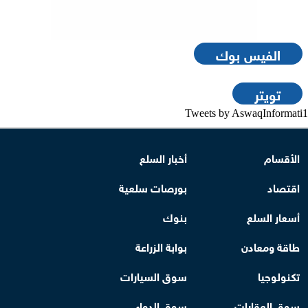
الفيس بوك
تويتر
Tweets by AswaqInformati1
الأقسام
أخبار السلع
اقتصاد
بورصات سلعية
أسعار السلع
بنوك
طاقة ومعادن
بوابة الزراعة
تكنولوجيا
سوق السيارات
سوق العقارات
سوق الدواء