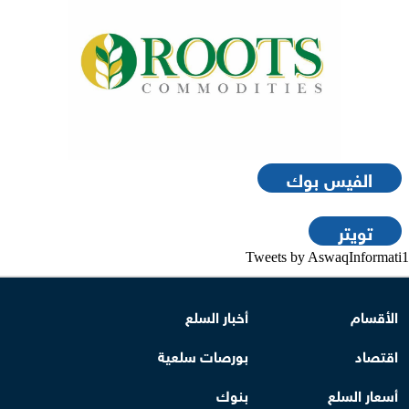
الفيس بوك
تويتر
Tweets by AswaqInformati1
الأقسام
أخبار السلع
اقتصاد
بورصات سلعية
أسعار السلع
بنوك