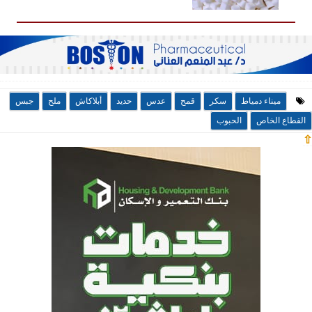
ميناء دمياط
سكر
قمح
عدس
حديد
أبلاكاش
ملح
جبس
القطاع الخاص
الحبوب
⇧