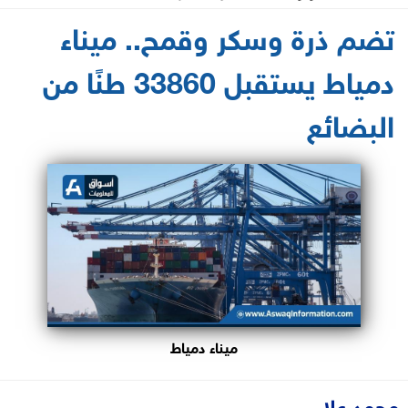
2025-02-15 15:10:23
تضم ذرة وسكر وقمح.. ميناء
دمياط يستقبل 33860 طنًا من
البضائع
ميناء دمياط
محمد علاء