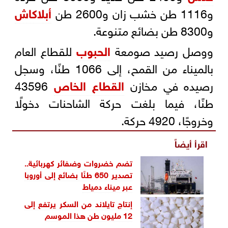
و1116 طن خشب زان و2600 طن
أبلاكاش
و8300 طن بضائع متنوعة.
ووصل رصيد صومعة
الحبوب
للقطاع العام
بالميناء من القمح، إلى 1066 طنًا، وسجل
رصيده في مخازن
القطاع الخاص
43596
طنًا، فيما بلغت حركة الشاحنات دخولًا
وخروجًا، 4920 حركة.
اقرأ أيضاً
تضم خضروات وضفائر كهربائية..
تصدير 650 طنًا بضائع إلى أوروبا
عبر ميناء دمياط
إنتاج تايلاند من السكر يرتفع إلى
12 مليون طن هذا الموسم