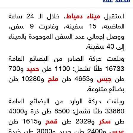
استقبل
ميناء دمياط
، خلال الـ 24 ساعة
الماضية، 15 سفينة، وغادرت 9 سفن،
ووصل إجمالي عدد السفن الموجودة بالميناء
إلى 40 سفينة.
وبلغت حركة الصادر من البضائع العامة
16733 طنًا تشمل: 1100 طن
حديد
و700
طن
جبس
و4653 طن
ملح
و10280 طن
بضائع متنوعة.
وبلغت حركة الوارد من البضائع العامة
33860 طنًا تشمل: 8500 طن ذرة و4000
طن
سكر
و2329 طن
قمح
و1615 طن
عدس
و2400 طن حديد و3000 طن خردة