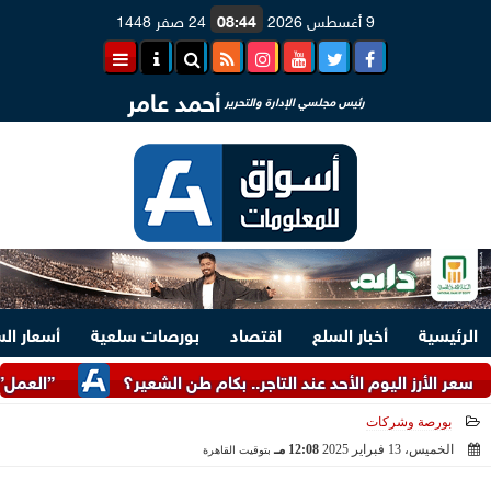
9 أغسطس 2026
08:44
24 صفر 1448
أحمد عامر
رئيس مجلسي الإدارة والتحرير
الرئيسية
أخبار السلع
اقتصاد
بورصات سلعية
أسعار ال
ز اليوم الأحد عند التاجر.. بكام طن الشعير؟
”العمل”: توفير 3070 فرصة عمل بمجموعة طلعت مصطفى
بورصة وشركات
الخميس، 13 فبراير 2025
12:08 مـ
بتوقيت القاهرة
2025-02-13 12:08:59