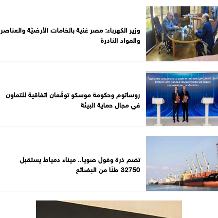
وزير الكهرباء: مصر غنية بالخامات الأرضيّة والعناصر
والمواد النادرة
روساتوم وحكومة موسكو توقّعان اتفاقية للتعاون
في مجال حماية البيئة
تضم ذرة وفول صويا.. ميناء دمياط يستقبل
32750 طنًا من البضائع